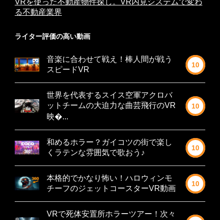
VRを使った不動産物件探し。VR内見システムで変わ
る不動産業界
ライター評価の高い動画
音楽に合わせて戦え！棒人間が戦う
10
スピードVR
世界を代表するスイス空軍アクロバ
ットチームの大迫力な曲芸飛行のVR
10
映�...
和めるホラー？ガイコツの街で楽し
10
くラテンな雰囲気で歌おう♪
本格的でかなり怖い！ハロウィンモ
10
チーフのジェットコースターVR動画
VRで死体安置所ホラーツアー！次々