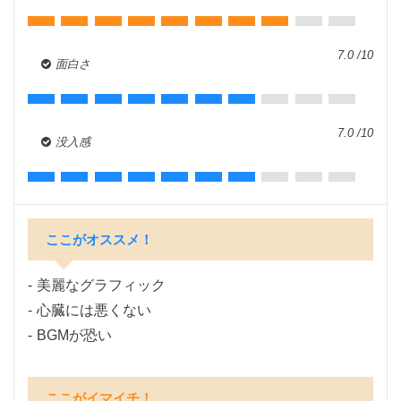
7.0 /10
面白さ
7.0 /10
没入感
ここがオススメ！
美麗なグラフィック
心臓には悪くない
BGMが恐い
ここがイマイチ！