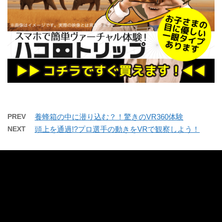
PREV
養蜂箱の中に潜り込む？！驚きのVR360体験
NEXT
頭上を通過!?プロ選手の動きをVRで観察しよう！