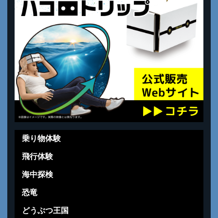
乗り物体験
飛行体験
海中探検
恐竜
どうぶつ王国