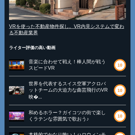
VRを使った不動産物件探し。VR内見システムで変わ
る不動産業界
ライター評価の高い動画
音楽に合わせて戦え！棒人間が戦う
10
スピードVR
世界を代表するスイス空軍アクロバ
ットチームの大迫力な曲芸飛行のVR
10
映�...
和めるホラー？ガイコツの街で楽し
10
くラテンな雰囲気で歌おう♪
本格的でかなり怖い！ハロウィンモ