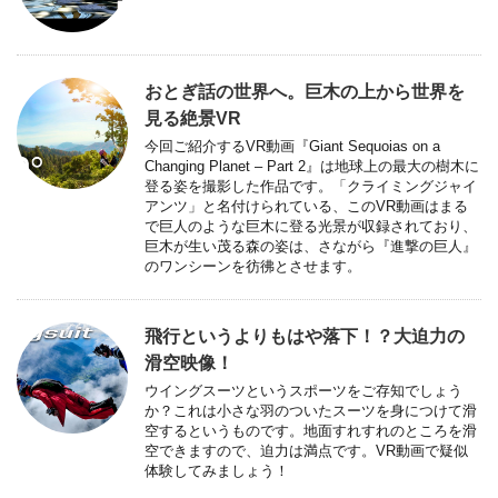
おとぎ話の世界へ。巨木の上から世界を
見る絶景VR
今回ご紹介するVR動画『Giant Sequoias on a
Changing Planet – Part 2』は地球上の最大の樹木に
登る姿を撮影した作品です。「クライミングジャイ
アンツ」と名付けられている、このVR動画はまる
で巨人のような巨木に登る光景が収録されており、
巨木が生い茂る森の姿は、さながら『進撃の巨人』
のワンシーンを彷彿とさせます。
飛行というよりもはや落下！？大迫力の
滑空映像！
ウイングスーツというスポーツをご存知でしょう
か？これは小さな羽のついたスーツを身につけて滑
空するというものです。地面すれすれのところを滑
空できますので、迫力は満点です。VR動画で疑似
体験してみましょう！