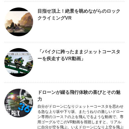
目指せ頂上！絶景を眺めながらのロック
クライミングVR
「バイクに跨ったままジェットコースタ
ーを疾走するVR動画」
ドローンが綴る飛行体験の喜びとその魅
力
自分がドローンになりジェットーコースタを思わせ
る急な上り坂や下り坂、またうねりの激しいドロー
ン専用のコース？の上を飛んでるような動画で、専
用ゴーグルでこのVR動画を視聴しますと、リアル
に自分が空を飛ぶ、いえドローンになり上空を飛ぶ