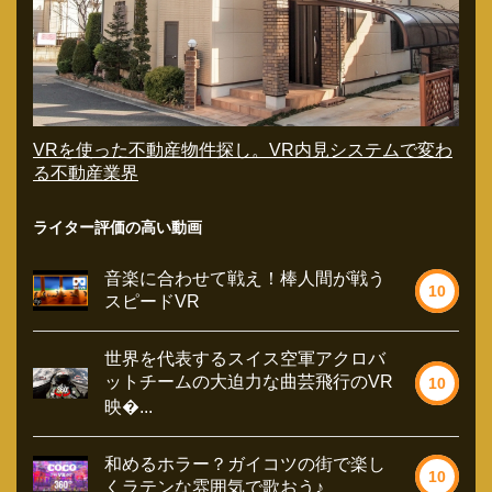
VRを使った不動産物件探し。VR内見システムで変わ
る不動産業界
ライター評価の高い動画
音楽に合わせて戦え！棒人間が戦う
10
スピードVR
世界を代表するスイス空軍アクロバ
ットチームの大迫力な曲芸飛行のVR
10
映�...
和めるホラー？ガイコツの街で楽し
10
くラテンな雰囲気で歌おう♪