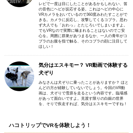
レビで一度は目にしたことがあるかもしれない、笛
の音色にヘビが反応する姿。これはヘビの中心に
VRカメラをおいているので360度みわたすことがで
きる。カメラに反応し、攻撃してくるコブラ。思わ
ず大人でも「おわっ」とたじろいでしまいますよ。
でもVRなので実際に噛まれることはないのでご安
心を。周囲に群衆があつまるなか、一人の青年がコ
ブラのお腹を指で触る、そのコブラの顔に注目して
ほしい！
気分はエスキモー？ VR動画で体験する
犬ぞり
みなさんは犬ぞりに乗ったことがありますか？ ほと
んどの方が経験していないでしょう。今回のVR動
画は、犬ぞりで雪原を走るという内容です。臨場感
があって面白いですよ。見渡す限りの白銀の世界
を、そりで疾走すれば、気分はエスキモーですね！
ハコトリップでVRを体験しよう！