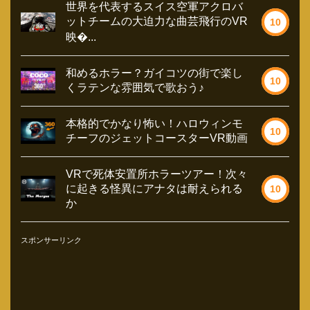
世界を代表するスイス空軍アクロバ
ットチームの大迫力な曲芸飛行のVR
10
映�...
和めるホラー？ガイコツの街で楽し
10
くラテンな雰囲気で歌おう♪
本格的でかなり怖い！ハロウィンモ
10
チーフのジェットコースターVR動画
VRで死体安置所ホラーツアー！次々
に起きる怪異にアナタは耐えられる
10
か
スポンサーリンク