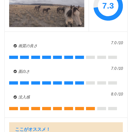
7.3
7.0 /10
画質の良さ
7.0 /10
面白さ
8.0 /10
没入感
ここがオススメ！