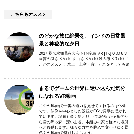
こちらもオススメ
のどかな旅に絶景を、インドの日常風
景と神秘的な夕日
2017 桑名水郷花火大会 NTN全編 VR [4K] 0.00 8.3
画質の良さ 8.5 /10 面白さ 8.5 /10 没入感 8.0 /10 こ
こがオススメ！ 水上・上空・音、どれをとっても綺
…
まるでゲームの世界に迷い込んだ気分
になれるVR動画
このVR動画で一番の迫力を見せてくれるのは仏像
です。仏像を中心とした景観がCGで見事に描かれ
ています。場面も多く変わり、砂漠が広がる場面か
ら雪の降る森、深い山谷、木組みの家と様々な場所
へと移動します。様々な方向を眺めて変わりゆく景
色をVR動画で堪能しましょう。