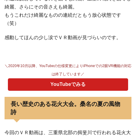
綺麗、さらにその音さえも綺麗。
もうこれだけ綺麗なものの連続だともう放心状態です
（笑）
感動してほんの少し涙でＶＲ動画が見づらいのです。
＼2020年10月以降、YouTubeの仕様変更によりiPhoneでの2眼VR機能の対応
は終了しています／
YouTubeでみる
長い歴史のある花火大会。桑名の夏の風物
詩
今回のＶＲ動画は、三重県北部の揖斐川で行われる花火大