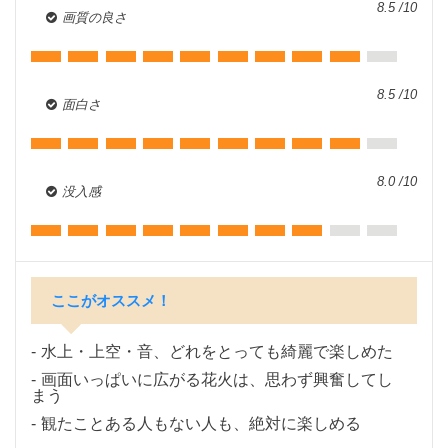
8.5 /10
画質の良さ
8.5 /10
面白さ
8.0 /10
没入感
ここがオススメ！
水上・上空・音、どれをとっても綺麗で楽しめた
画面いっぱいに広がる花火は、思わず興奮してし
まう
観たことある人もない人も、絶対に楽しめる