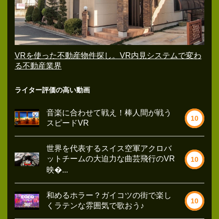
VRを使った不動産物件探し。VR内見システムで変わ
る不動産業界
ライター評価の高い動画
音楽に合わせて戦え！棒人間が戦う
10
スピードVR
世界を代表するスイス空軍アクロバ
ットチームの大迫力な曲芸飛行のVR
10
映�...
和めるホラー？ガイコツの街で楽し
10
くラテンな雰囲気で歌おう♪