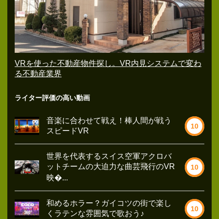
VRを使った不動産物件探し。VR内見システムで変わ
る不動産業界
ライター評価の高い動画
音楽に合わせて戦え！棒人間が戦う
10
スピードVR
世界を代表するスイス空軍アクロバ
ットチームの大迫力な曲芸飛行のVR
10
映�...
和めるホラー？ガイコツの街で楽し
10
くラテンな雰囲気で歌おう♪