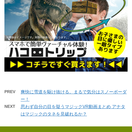
PREV
爽快に雪道を駆け抜ける。まるで気分はスノーボーダ
ー！
NEXT
思わず自分の目を疑うマジックVR動画まとめ アナタ
はマジックのタネを見破れるか？