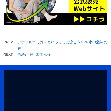
PREV
アナタもウミガメといっしょに泳ごう♪ VR水中遊泳の
巻
NEXT
魚群が凄い海中探検