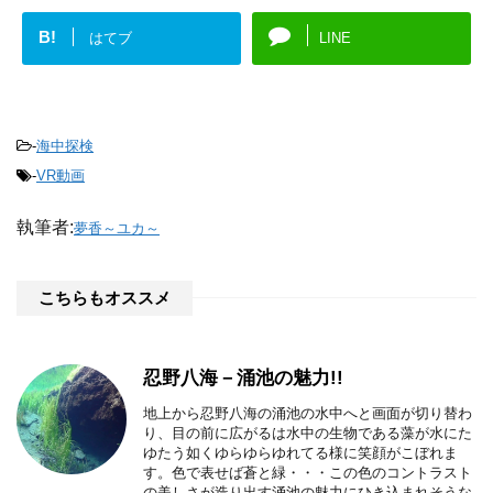
B!
はてブ
LINE
-
海中探検
-
VR動画
執筆者:
夢香～ユカ～
こちらもオススメ
忍野八海－涌池の魅力!!
地上から忍野八海の涌池の水中へと画面が切り替わ
り、目の前に広がるは水中の生物である藻が水にた
ゆたう如くゆらゆらゆれてる様に笑顔がこぼれま
す。色で表せば蒼と緑・・・この色のコントラスト
の美しさが造り出す涌池の魅力にひき込まれそうな