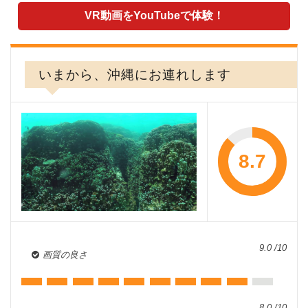
VR動画をYouTubeで体験！
いまから、沖縄にお連れします
8.7
9.0 /10
画質の良さ
8.0 /10