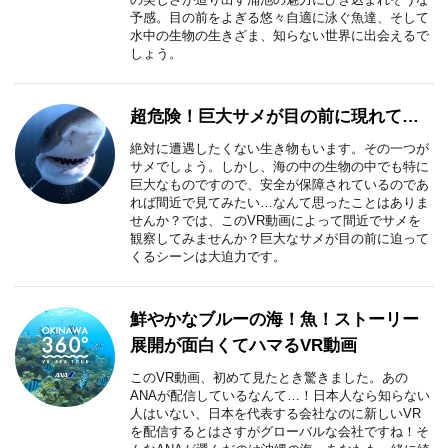
予感。目の前をよぎる悠々自適に泳ぐ魚達、そして
水中の生物の生きざま、知らない世界に出会えるで
しょう。
超危険！巨大サメが目の前に現れて…
絶対に遭遇したくない生き物もいます。その一つが
サメでしょう。しかし、海の中の生物の中でも特に
巨大なものですので、安全が保障されているのであ
れば間近で見てみたい…なんて思ったことはありま
せんか？では、このVR動画によって間近でサメを
観察してみませんか？巨大なサメが目の前に迫って
くるシーンは大迫力です。
鮮やかなブルーの海！魚！ストーリー
展開が面白くてハマるVR動画
このVR動画、初めて見たとき驚きました。あの
ANAが配信しているなんて…！日本人なら知らない
人はいない、日本を代表する会社なのに新しいVR
を配信するとはさすがグローバルな会社ですね！そ