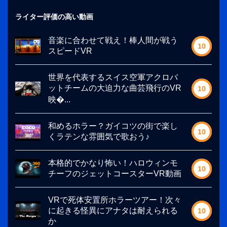
ライター評価の高い動画
音楽に合わせて戦え！棒人間が戦う
10
スピードVR
世界を代表するスイス空軍アクロバ
ットチームの大迫力な曲芸飛行のVR
10
映�...
和めるホラー？ガイコツの街で楽し
10
くラテンな雰囲気で歌おう♪
本格的でかなり怖い！ハロウィンモ
10
チーフのジェットコースターVR動画
VRで死体安置所ホラーツアー！次々
に起きる怪異にアナタは耐えられる
10
か