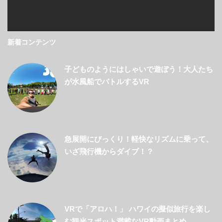
新着コンテンツ
子どものようにはしゃいで遊ぼう！大人たち
が水風船でバトルするVR
急展開にびっくり！軽快なリズムに乗って、
いざ飛行機からダイブ！？
VRで「アロハ！」 ハワイの擬似旅行を楽し
む観光スポット満載なVR動画まとめ