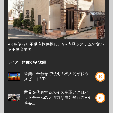
VRを使った不動産物件探し。VR内見システムで変わ
る不動産業界
ライター評価の高い動画
音楽に合わせて戦え！棒人間が戦う
10
スピードVR
世界を代表するスイス空軍アクロバ
ットチームの大迫力な曲芸飛行のVR
10
映�...