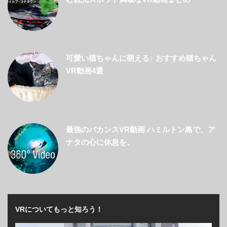
可愛い猫ちゃんに萌える♪ おすすめ猫ちゃん
VR動画4選
最強のバカンスVR動画 ハミルトン島で、ア
ナタの心に休息を。
VRについてもっと知ろう！