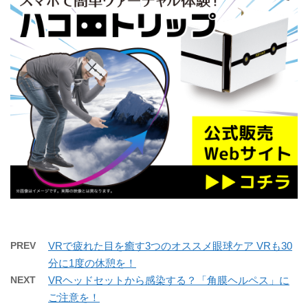
PREV
VRで疲れた目を癒す3つのオススメ眼球ケア VRも30
分に1度の休憩を！
NEXT
VRヘッドセットから感染する？「角膜ヘルペス」に
ご注意を！