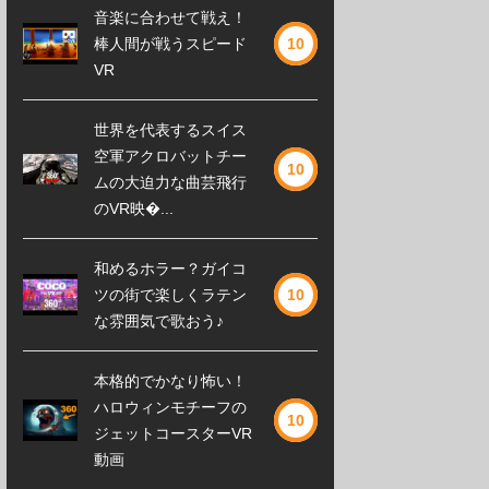
音楽に合わせて戦え！
棒人間が戦うスピード
10
VR
世界を代表するスイス
空軍アクロバットチー
10
ムの大迫力な曲芸飛行
のVR映�...
和めるホラー？ガイコ
ツの街で楽しくラテン
10
な雰囲気で歌おう♪
本格的でかなり怖い！
ハロウィンモチーフの
10
ジェットコースターVR
動画