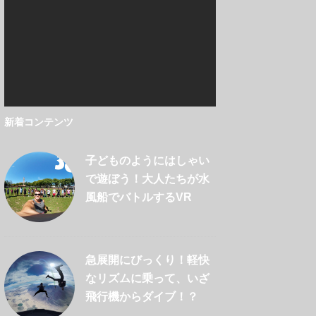
新着コンテンツ
子どものようにはしゃい
で遊ぼう！大人たちが水
風船でバトルするVR
急展開にびっくり！軽快
なリズムに乗って、いざ
飛行機からダイブ！？