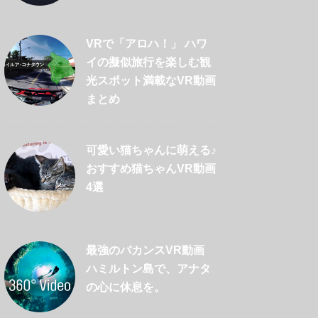
VRで「アロハ！」 ハワ
イの擬似旅行を楽しむ観
光スポット満載なVR動画
まとめ
可愛い猫ちゃんに萌える♪
おすすめ猫ちゃんVR動画
4選
最強のバカンスVR動画
ハミルトン島で、アナタ
の心に休息を。