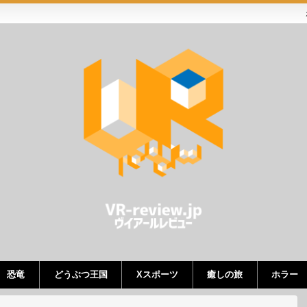
恐竜
どうぶつ王国
Xスポーツ
癒しの旅
ホラー