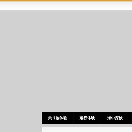
乗り物体験
飛行体験
海中探検