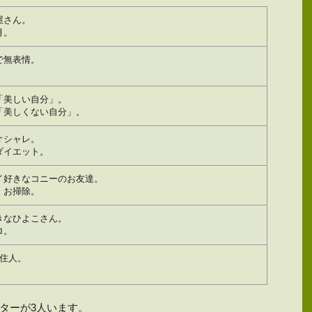
屋さん。
月。
で無表情。
「美しい自分」。
「美しくない自分」。
オシャレ。
ダイエット。
イ好きなコニーのお友達。
、お掃除。
きなひよこさん。
ロ。
の住人。
ターが3人います。