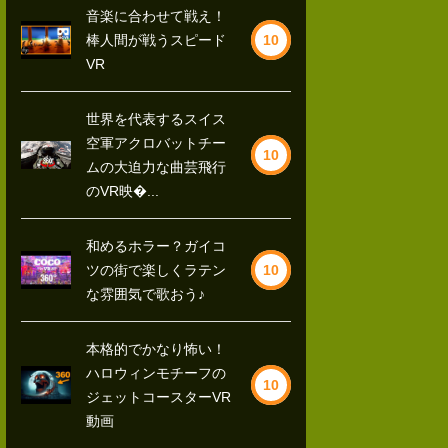
音楽に合わせて戦え！
棒人間が戦うスピード
10
VR
世界を代表するスイス
空軍アクロバットチー
10
ムの大迫力な曲芸飛行
のVR映�...
和めるホラー？ガイコ
ツの街で楽しくラテン
10
な雰囲気で歌おう♪
本格的でかなり怖い！
ハロウィンモチーフの
10
ジェットコースターVR
動画