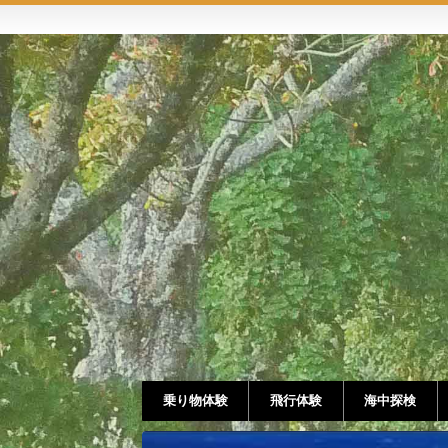
乗り物体験
飛行体験
海中探検