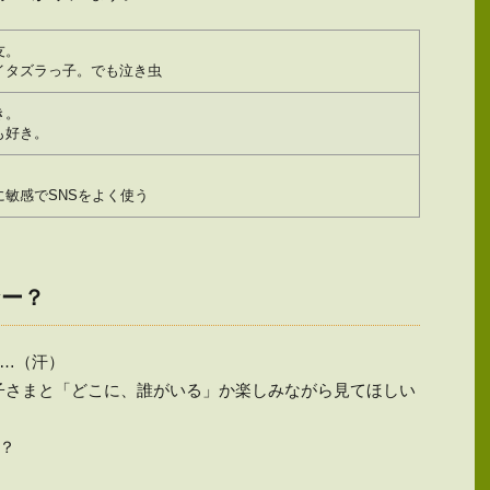
友。
イタズラっ子。でも泣き虫
き。
も好き。
。
に敏感でSNSをよく使う
なー？
…（汗）
子さまと「どこに、誰がいる」か楽しみながら見てほしい
？