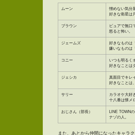
ムーン
憎めない気分
好きな衛星は
ブラウン
ピュアで無口
怒ると怖い。
ジェームズ
好きなものは
嫌いなものは
コニー
いつも明るく
好きなことは
ジェシカ
真面目でキレ
好きなことは
サリー
カラオケ大好
十八番は懐メ
おじさん（部長）
LINE TOWN
ナゾの人。
また、あとから仲間になったキャラク