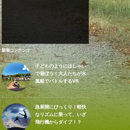
新着コンテンツ
子どものようにはしゃい
で遊ぼう！大人たちが水
風船でバトルするVR
急展開にびっくり！軽快
なリズムに乗って、いざ
飛行機からダイブ！？