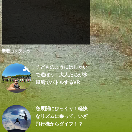
新着コンテンツ
子どものようにはしゃい
で遊ぼう！大人たちが水
風船でバトルするVR
急展開にびっくり！軽快
なリズムに乗って、いざ
飛行機からダイブ！？