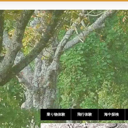
乗り物体験
飛行体験
海中探検