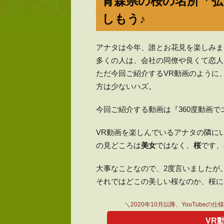
青森県の桜の名所「弘
しもう♪
アナタは今年、誰とお花見を楽しみま
多くの人は、会社の同僚や良くて恋人
ただ今回ご紹介するVR動画のように
方は少ないハズ。
今回ご紹介する動画は『360度動画
VR動画を楽しんでいるアナタの隣に
の見どころは
美女
ではなく、
桜
です、
大事なことなので、2度言いましたが
それではどこの美しい桜なのか、桜に
＼2020年10月以降、YouTubeの
VR