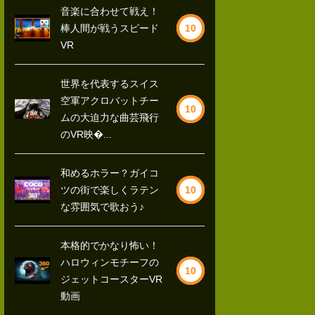
音楽に合わせて戦え！
棒人間が戦うスピード
10
VR
世界を代表するスイス
空軍アクロバットチー
10
ムの大迫力な曲芸飛行
のVR映�...
和めるホラー？ガイコ
ツの街で楽しくラテン
10
な雰囲気で歌おう♪
本格的でかなり怖い！
ハロウィンモチーフの
10
ジェットコースターVR
動画