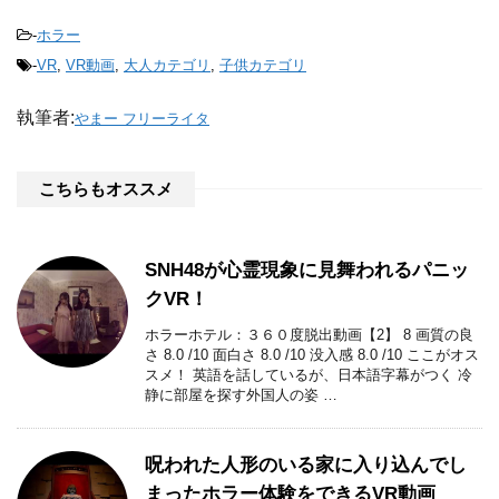
-
ホラー
-
VR
,
VR動画
,
大人カテゴリ
,
子供カテゴリ
執筆者:
やまー フリーライタ
こちらもオススメ
SNH48が心霊現象に見舞われるパニッ
クVR！
ホラーホテル：３６０度脱出動画【2】 8 画質の良
さ 8.0 /10 面白さ 8.0 /10 没入感 8.0 /10 ここがオス
スメ！ 英語を話しているが、日本語字幕がつく 冷
静に部屋を探す外国人の姿 …
呪われた人形のいる家に入り込んでし
まったホラー体験をできるVR動画