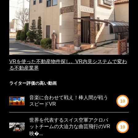
VRを使った不動産物件探し。VR内見システムで変わ
る不動産業界
ライター評価の高い動画
音楽に合わせて戦え！棒人間が戦う
10
スピードVR
世界を代表するスイス空軍アクロバ
ットチームの大迫力な曲芸飛行のVR
10
映�...