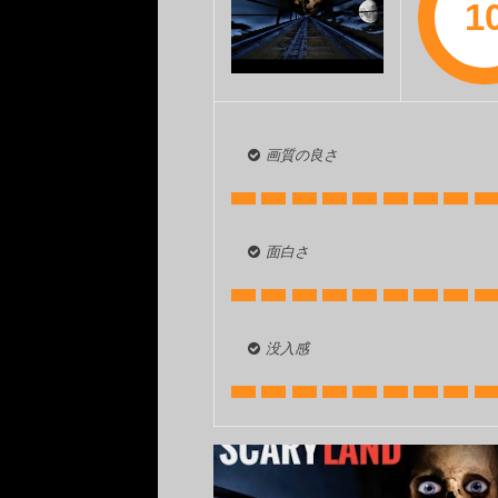
1
画質の良さ
面白さ
没入感