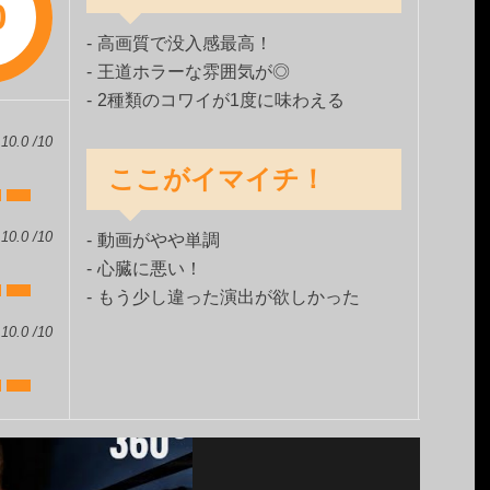
0
高画質で没入感最高！
王道ホラーな雰囲気が◎
2種類のコワイが1度に味わえる
10.0 /10
ここがイマイチ！
10.0 /10
動画がやや単調
心臓に悪い！
もう少し違った演出が欲しかった
10.0 /10