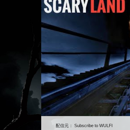
配信元：
Subscribe to WULFI