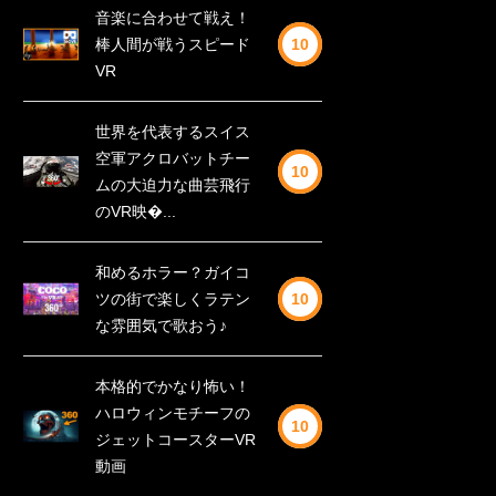
音楽に合わせて戦え！
棒人間が戦うスピード
10
VR
世界を代表するスイス
空軍アクロバットチー
10
ムの大迫力な曲芸飛行
のVR映�...
和めるホラー？ガイコ
ツの街で楽しくラテン
10
な雰囲気で歌おう♪
本格的でかなり怖い！
ハロウィンモチーフの
10
ジェットコースターVR
動画