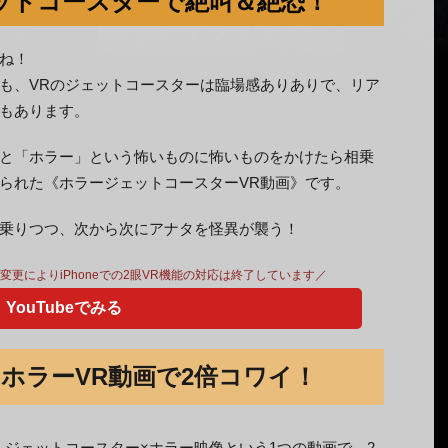
ェットコースターで絶叫＆絶恐！
ね！
も、VRのジェットコースターは臨場感ありありで、リア
もあります。
と「ホラー」という怖いものに怖いものをかけたら相乗
られた《ホラージェットコースターVR動画》です。
乗りつつ、次から次にアナタを怪異が襲う！
仕様変更によりiPhoneでの2眼VR機能の対応は終了しています／
YouTubeでみる
ホラーVR動画で2倍コワイ！
、ジェットコースター×ホラー映像という1つの動画で、2