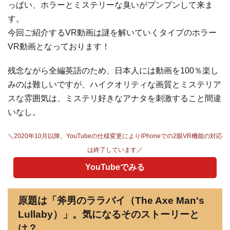
っぱい、ホラーとミステリーな臭いがプンプンして来ま
す。
今回ご紹介するVR動画は謎を解いていくタイプのホラー
VR動画となっております！
残念ながら全編英語のため、日本人には動画を100％楽し
みのは難しいですが、ハイクオリティな画質とミステリア
スな雰囲気は、ミステリ好きなアナタを刺激すること間違
いなし。
＼2020年10月以降、YouTubeの仕様変更によりiPhoneでの2眼VR機能の対応
は終了しています／
YouTubeでみる
原題は「斧男のララバイ（The Axe Man's
Lullaby）」。気になるそのストーリーと
は？