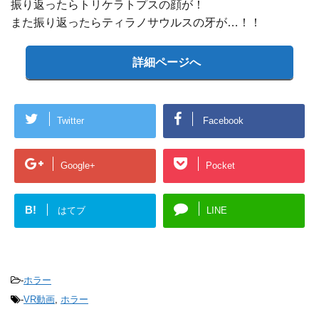
振り返ったらトリケラトプスの顔が！
また振り返ったらティラノサウルスの牙が…！！
詳細ページへ
Twitter
Facebook
Google+
Pocket
B!
はてブ
LINE
-
ホラー
-
VR動画
,
ホラー