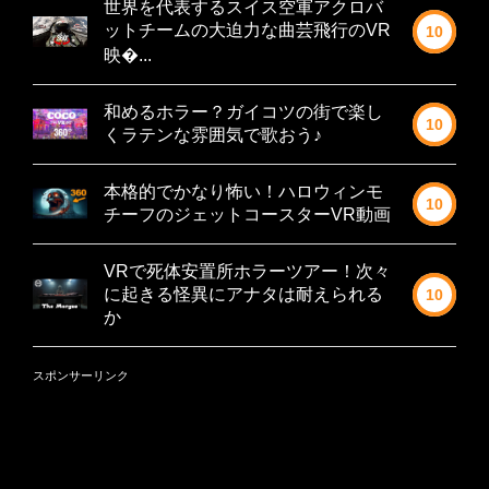
世界を代表するスイス空軍アクロバ
ットチームの大迫力な曲芸飛行のVR
10
映�...
和めるホラー？ガイコツの街で楽し
10
くラテンな雰囲気で歌おう♪
本格的でかなり怖い！ハロウィンモ
10
チーフのジェットコースターVR動画
VRで死体安置所ホラーツアー！次々
に起きる怪異にアナタは耐えられる
10
か
スポンサーリンク