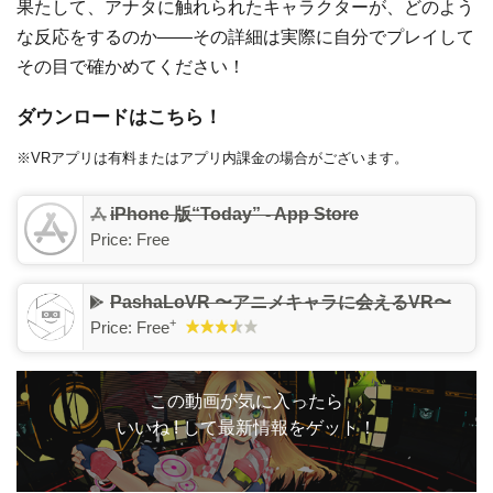
果たして、アナタに触れられたキャラクターが、どのよう
な反応をするのか――その詳細は実際に自分でプレイして
その目で確かめてください！
ダウンロードはこちら！
※VRアプリは有料またはアプリ内課金の場合がございます。
iPhone 版“Today” - App Store
Price:
Free
PashaLoVR 〜アニメキャラに会えるVR〜
+
Price:
Free
この動画が気に入ったら
いいね ! して最新情報をゲット！