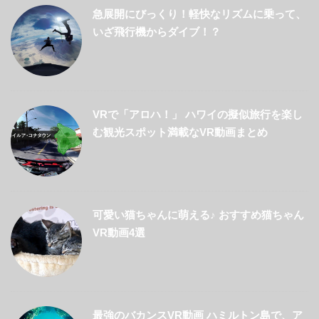
急展開にびっくり！軽快なリズムに乗って、
いざ飛行機からダイブ！？
VRで「アロハ！」 ハワイの擬似旅行を楽し
む観光スポット満載なVR動画まとめ
可愛い猫ちゃんに萌える♪ おすすめ猫ちゃん
VR動画4選
最強のバカンスVR動画 ハミルトン島で、ア