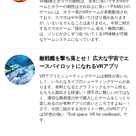
VR動画とホラーの相性は、非常に良いですがVRゲ
ームとホラーの相性はそれ以上に良い！PS4向けの
ゲームには、ホラー系のVRゲームが多数配信され
ており、スマホはやや置いてけぼり感があります
が、いえいえそんなことはありません。今回ご紹介
するスマホゲーム『脱出ゲーム 迫る！梅雨の館』
は、ゾンビが少しずつ近づいてくるVR体験が可能
なゲームシステムになっています。
敵戦艦を撃ち落とせ！ 広大な宇宙でエ
ースパイロットになれるVRアプリ
VRアプリとシューティングゲームは相性が良いら
しく、いろんなタイプのシューティングゲームがあ
ります。有料となるとグラフィックもゲーム性も、
もちろん面白さも段違い！理不尽に難しいのではな
く、適切な難易度の中で購入したゲームをじっくり
楽しめるのが有料アプリの良いところですよね～！
さて、今回ご紹介する当サイト一押しのVRアプリ
はSF色の強い『End space: VR for cardboard』で
す。