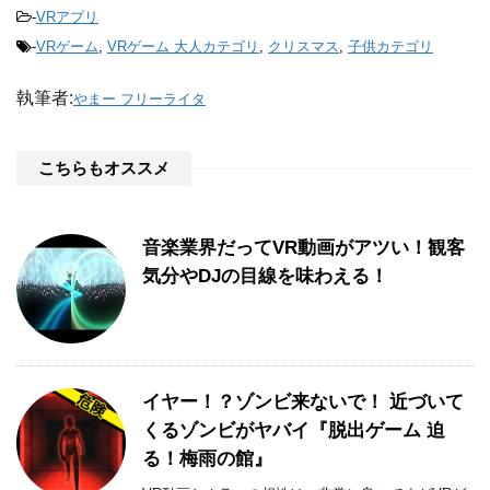
-
VRアプリ
-
VRゲーム
,
VRゲーム 大人カテゴリ
,
クリスマス
,
子供カテゴリ
執筆者:
やまー フリーライタ
こちらもオススメ
音楽業界だってVR動画がアツい！観客
気分やDJの目線を味わえる！
イヤー！？ゾンビ来ないで！ 近づいて
くるゾンビがヤバイ『脱出ゲーム 迫
る！梅雨の館』