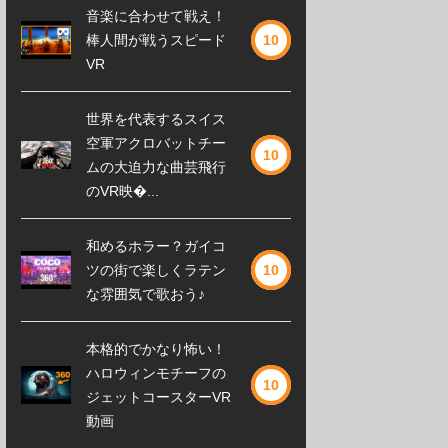
音楽に合わせて戦え！
棒人間が戦うスピード
10
VR
世界を代表するスイス
空軍アクロバットチー
10
ムの大迫力な曲芸飛行
のVR映�...
和めるホラー？ガイコ
ツの街で楽しくラテン
10
な雰囲気で歌おう♪
本格的でかなり怖い！
ハロウィンモチーフの
10
ジェットコースターVR
動画