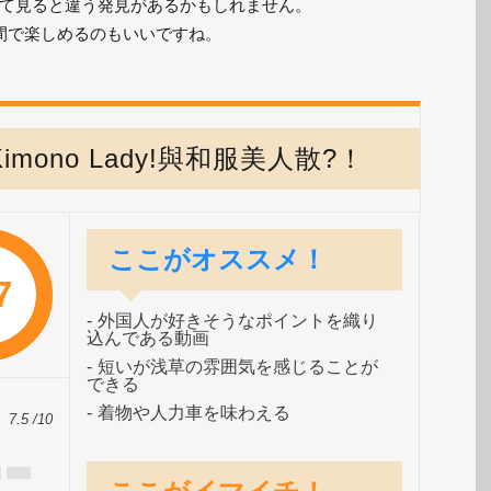
て見ると違う発見があるかもしれません。
間で楽しめるのもいいですね。
th Kimono Lady!與和服美人散?！
ここがオススメ！
7
外国人が好きそうなポイントを織り
込んである動画
短いが浅草の雰囲気を感じることが
できる
着物や人力車を味わえる
7.5 /10