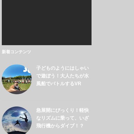
新着コンテンツ
子どものようにはしゃい
で遊ぼう！大人たちが水
風船でバトルするVR
急展開にびっくり！軽快
なリズムに乗って、いざ
飛行機からダイブ！？