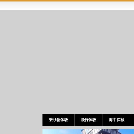
乗り物体験
飛行体験
海中探検