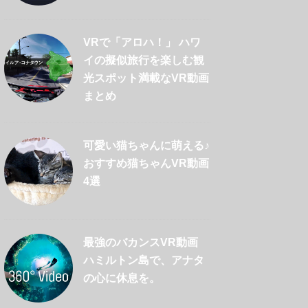
VRで「アロハ！」 ハワ
イの擬似旅行を楽しむ観
光スポット満載なVR動画
まとめ
可愛い猫ちゃんに萌える♪
おすすめ猫ちゃんVR動画
4選
最強のバカンスVR動画
ハミルトン島で、アナタ
の心に休息を。