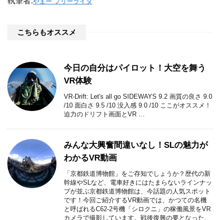
執筆者:
やまー フリーライタ
こちらもオススメ
今日の自分はパイロット！大空を舞う
VR体験
VR-Drift: Let's all go SIDEWAYS 9.2 画質の良さ 9.0
/10 面白さ 9.5 /10 没入感 9.0 /10 ここがオススメ！
迫力のドリフト画面とVR …
みんな大興奮間違いなし！SLの魅力が
わかるVR動画
「京都鉄道博物館」をご存知でしょうか？歴代の新
幹線やSLなど、電車好きにはたまらないラインナッ
プが並ぶ京都鉄道博物館は、今話題の人気スポット
です！今回ご紹介するVR動画では、かつての名機
と呼ばれるC62-2号機「シロクニ」の稼働風景をVR
カメラで撮影しています。戦後復興の要となった、