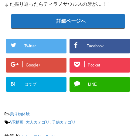
また振り返ったらティラノサウルスの牙が…！！
詳細ページへ
Twitter
Facebook
Google+
Pocket
B!
はてブ
LINE
-
乗り物体験
-
VR動画
,
大人カテゴリ
,
子供カテゴリ