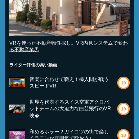
VRを使った不動産物件探し。VR内見システムで変わ
る不動産業界
ライター評価の高い動画
音楽に合わせて戦え！棒人間が戦う
10
スピードVR
世界を代表するスイス空軍アクロバ
ットチームの大迫力な曲芸飛行のVR
10
映�...
和めるホラー？ガイコツの街で楽し
10
くラテンな雰囲気で歌おう♪