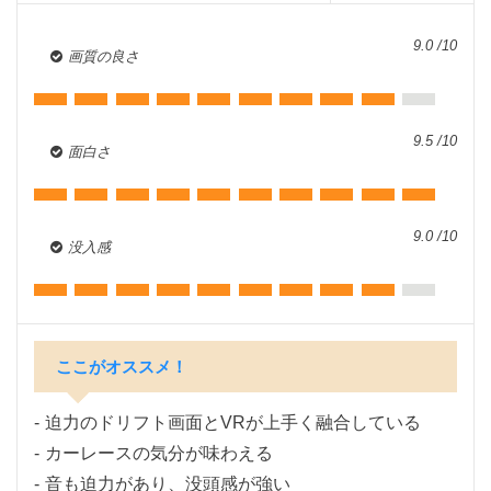
9.0 /10
画質の良さ
9.5 /10
面白さ
9.0 /10
没入感
ここがオススメ！
迫力のドリフト画面とVRが上手く融合している
カーレースの気分が味わえる
音も迫力があり、没頭感が強い