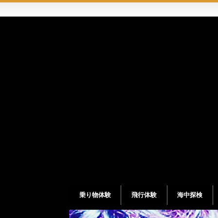
乗り物体験
飛行体験
海中探検