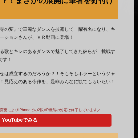
や？！まさかの展開に筆者を釘付け
寺の変』で華麗なダンスを披露して一躍有名になり、キ
ージョンさんが、ＶＲ動画に登場！
る歌とキレのあるダンスで魅了してきた彼らが、挑戦す
です！
せは成立するのだろうか？！そもそもホラーというジャ
！見応えのある今作を、是非みんなに観てもらいたい！
仕様変更によりiPhoneでの2眼VR機能の対応は終了しています／
YouTubeでみる