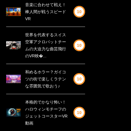
音楽に合わせて戦え！
棒人間が戦うスピード
10
VR
世界を代表するスイス
空軍アクロバットチー
10
ムの大迫力な曲芸飛行
のVR映�...
和めるホラー？ガイコ
ツの街で楽しくラテン
10
な雰囲気で歌おう♪
本格的でかなり怖い！
ハロウィンモチーフの
10
ジェットコースターVR
動画