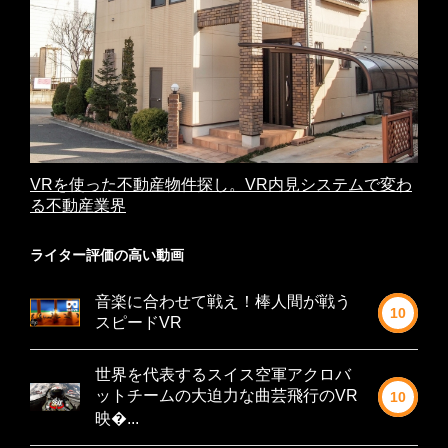
VRを使った不動産物件探し。VR内見システムで変わ
る不動産業界
ライター評価の高い動画
音楽に合わせて戦え！棒人間が戦う
10
スピードVR
世界を代表するスイス空軍アクロバ
ットチームの大迫力な曲芸飛行のVR
10
映�...