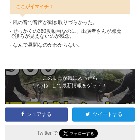
ここがイマイチ！
風の音で音声が聞き取りづらかった。
せっかくの360度動画なのに、出演者さんが邪魔
で後ろが見えないのが残念。
なんで昼間なのかわからない。
この動画が気に入ったら
いいね ! して最新情報をゲット！
シェアする
ツイートする
Twitter で