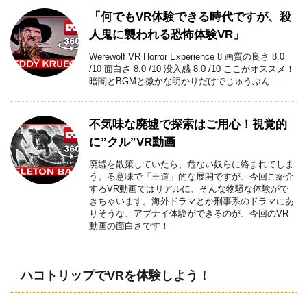
「何でもVR体験できる時代ですが、殺
人鬼に襲われる恐怖体験VR」
Werewolf VR Horror Experience 8 画質の良さ 8.0
/10 面白さ 8.0 /10 没入感 8.0 /10 ここがオススメ！
暗闇とBGMと微かな明かりだけでじゅうぶん …
不気味な廃墟で探索はご用心！視覚的
に”クル”VR動画
廃墟を散策していたら、危ない奴らに絡まれてしま
う。る意味で「王道」的な展開ですが、今回ご紹介
するVR動画ではリアルに、そんな物騒な体験がで
きちゃいます。海外ドラマとか刑事系のドラマにあ
りそうな、アブナイ体験ができるのが、今回のVR
動画の面白さです！
ハコトリップでVRを体験しよう！