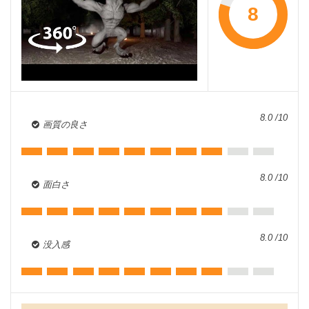
8
8.0 /10
画質の良さ
8.0 /10
面白さ
8.0 /10
没入感