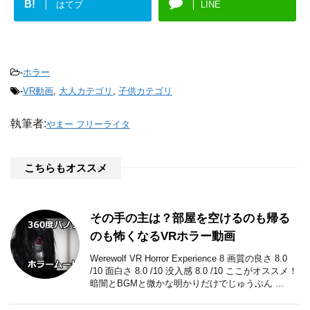
B!
はてブ
LINE
-
ホラー
-
VR動画
,
大人カテゴリ
,
子供カテゴリ
執筆者:
やまー フリーライタ
こちらもオススメ
その手の主は？部屋を空けるのも帰る
のも怖くなるVRホラー動画
Werewolf VR Horror Experience 8 画質の良さ 8.0
/10 面白さ 8.0 /10 没入感 8.0 /10 ここがオススメ！
暗闇とBGMと微かな明かりだけでじゅうぶん …