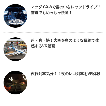
マツダ CX-8で雪の中をレッツドライブ！
雪道でもめっちゃ快適！
超・爽・快！大空を鳥のような目線で体
感するVR動画
夜行列車気分？！夜のレゴ列車をVR体験