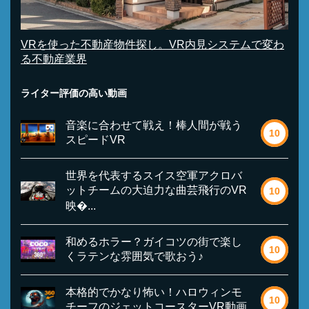
VRを使った不動産物件探し。VR内見システムで変わ
る不動産業界
ライター評価の高い動画
音楽に合わせて戦え！棒人間が戦う
10
スピードVR
世界を代表するスイス空軍アクロバ
ットチームの大迫力な曲芸飛行のVR
10
映�...
和めるホラー？ガイコツの街で楽し
10
くラテンな雰囲気で歌おう♪
本格的でかなり怖い！ハロウィンモ
10
チーフのジェットコースターVR動画